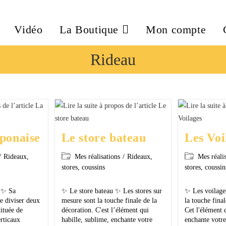
Vidéo
La Boutique
Mon compte
Rideau
aponaise
Le store bateau
Les Voi
/
Rideaux,
Mes réalisations
/
Rideaux,
Mes réali
stores, coussins
stores, coussin
e ✨ Sa
✨ Le store bateau ✨ Les stores sur
✨ Les voilage
de diviser deux
mesure sont la touche finale de la
la touche final
tituée de
décoration. C'est l’élément qui
Cet l'élément 
rticaux
habille, sublime, enchante votre
enchante votre