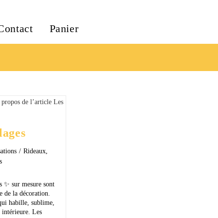
Contact
Panier
lages
sations
/
Rideaux,
s
s ✨ sur mesure sont
e de la décoration.
qui habille, sublime,
 intérieure. Les