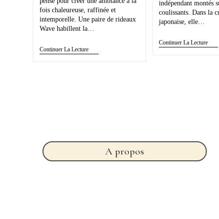
pensé pour créer une ambiance à la
indépendant montés su
fois chaleureuse, raffinée et
coulissants. Dans la c
intemporelle. Une paire de rideaux
japonaise, elle…
Wave habillent la…
Continuer La Lecture
Continuer La Lecture
A propos