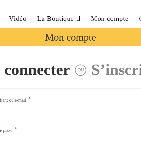
Vidéo
La Boutique
Mon compte
Mon compte
 connecter
S’inscr
OU
*
ifiant ou e-mail
*
e passe