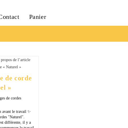
Contact
Panier
e de corde
el »
ages de cordes
 avant le travail ✨
rdes "Naturel".
t différente, il y a
 commencer le travail