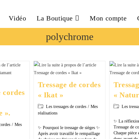
Vidéo
La Boutique
Mon compte
polychrome
Tressage de cordes
Tressag
e cordes
« Ikat »
« Natur
Les tressages de cordes
/
Mes
Les tress
 ».
réalisations
✨ La réflexion
cordes
/
Mes
Tressage de co
✨ Pourquoi le tressage de sièges ✨
Chaque pièce es
Après avoir travaillé le rempaillage
donc avant de