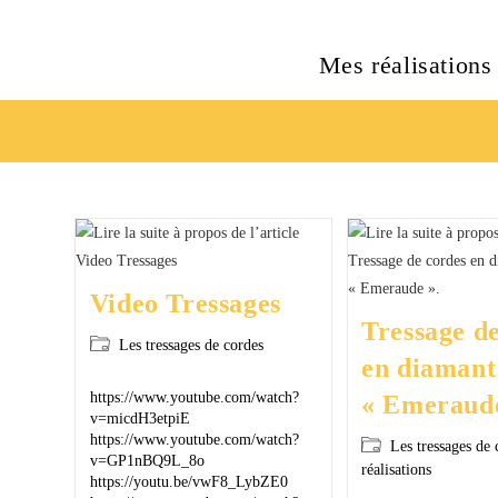
Mes réalisations
Video Tressages
Tressage d
Les tressages de cordes
en diamant
https://www.youtube.com/watch?
« Emeraude
v=micdH3etpiE
https://www.youtube.com/watch?
Les tressages de 
v=GP1nBQ9L_8o
réalisations
https://youtu.be/vwF8_LybZE0