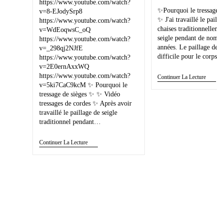
https://www.youtube.com/watch?
✨Pourquoi le tressage
v=8-EJodySrp8
✨ J'ai travaillé le pai
https://www.youtube.com/watch?
chaises traditionnell
v=WdEoqwsC_oQ
seigle pendant de no
https://www.youtube.com/watch?
années. Le paillage d
v=_298qj2NJfE
difficile pour le cor
https://www.youtube.com/watch?
v=2E0ernAxxWQ
https://www.youtube.com/watch?
Continuer La Lecture
v=5ki7CaC9kcM ✨ Pourquoi le
tressage de sièges ✨ ✨ Vidéo
tressages de cordes ✨ Après avoir
travaillé le paillage de seigle
traditionnel pendant…
Continuer La Lecture