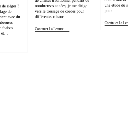
de chaises traditionnel pendant de
une étude du s
nombreuses années, je me dirige
 de sièges ?
pour…
vers le tressage de cordes pour
llage de
différentes raisons.…
ement avec du
mbreuses
Continuer La Lec
e chaises
Continuer La Lecture
ps et…