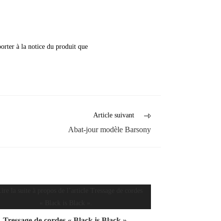
rter à la notice du produit que
Article suivant
Abat-jour modèle Barsony
Tressage de cordes « Black is Black ».