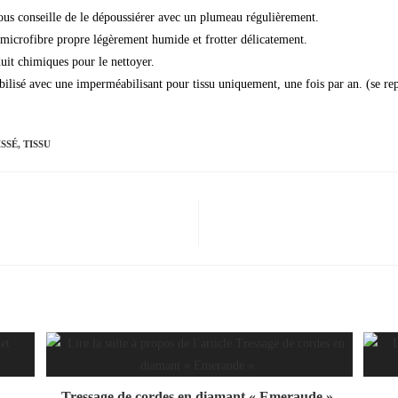
vous conseille de le dépoussiérer avec un plumeau régulièrement.
n microfibre propre légèrement humide et frotter délicatement.
duit chimiques pour le nettoyer.
isé avec une imperméabilisant pour tissu uniquement, une fois par an. (se repo
ISSÉ
,
TISSU
Tressage de cordes en diamant « Emeraude ».